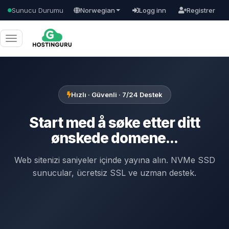
Sunucu Durumu
Norwegian
Logg inn
Registrer
Bytt
navigasjon
Hızlı · Güvenli · 7/24 Destek
Start med å søke etter ditt
ønskede domene...
Web sitenizi saniyeler içinde yayına alın. NVMe SSD
sunucular, ücretsiz SSL ve uzman destek.