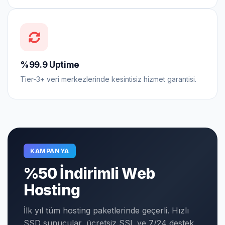
%99.9 Uptime
Tier-3+ veri merkezlerinde kesintisiz hizmet garantisi.
KAMPANYA
%50 İndirimli Web
Hosting
İlk yıl tüm hosting paketlerinde geçerli. Hızlı
SSD sunucular, ücretsiz SSL ve 7/24 destek.