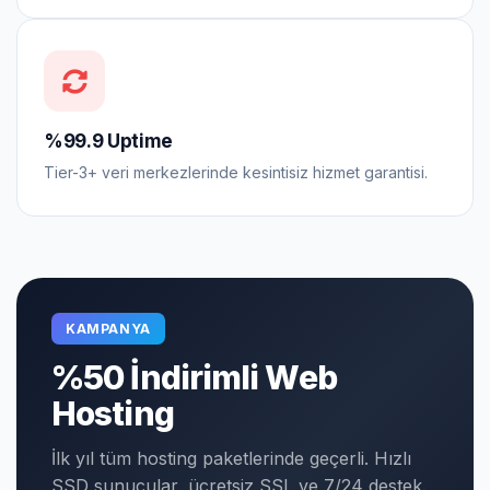
%99.9 Uptime
Tier-3+ veri merkezlerinde kesintisiz hizmet garantisi.
KAMPANYA
%50 İndirimli Web
Hosting
İlk yıl tüm hosting paketlerinde geçerli. Hızlı
SSD sunucular, ücretsiz SSL ve 7/24 destek.