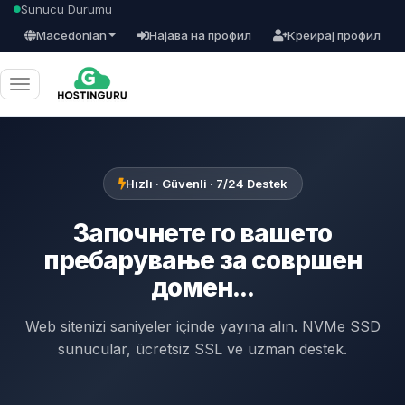
Sunucu Durumu
Macedonian
Најава на профил
Креирај профил
Вклучете
ја
навигацијата
Hızlı · Güvenli · 7/24 Destek
Започнете го вашето
пребарување за совршен
домен...
Web sitenizi saniyeler içinde yayına alın. NVMe SSD
sunucular, ücretsiz SSL ve uzman destek.